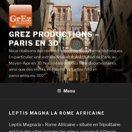
Aller
au
contenu
principal
GREZ PRODUCTIONS –
PARIS EN 3D
Nous réalisons des reconstitutions de monuments historiques.
En particulier une extraordinaire reconstitution de Paris au
Moyen-Age en 3D. Nous réalisons des films documentaires,
ainsi que des visites en Réalité Virtuelles (VR) et
panoramiques 360°
Menu
LEPTIS MAGNA LA ROME AFRICAINE
Leptis Magna la « Rome Africaine » située en Tripolitaine
est l’un des sites romains les mieux conservé à l’heure